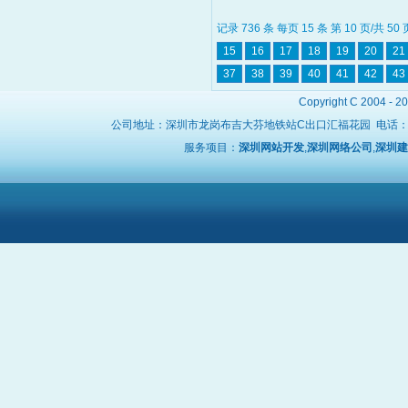
记录 736 条 每页 15 条 第 10 页/共 50
15
16
17
18
19
20
21
37
38
39
40
41
42
43
Copyright C 2004 - 2
公司地址：深圳市龙岗布吉大芬地铁站C出口汇福花园 电话
服务项目：
深圳网站开发
,
深圳网络公司
,
深圳建