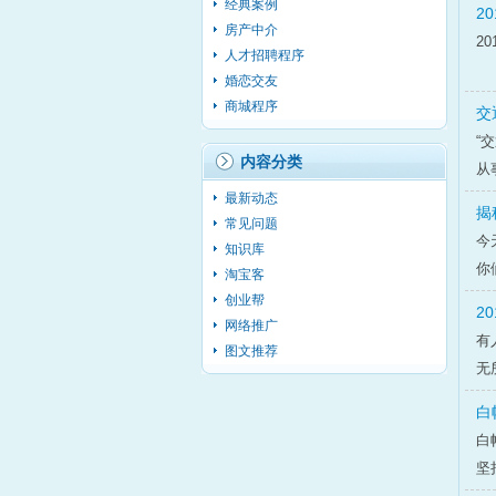
经典案例
2
房产中介
2
人才招聘程序
婚恋交友
商城程序
交
“
内容分类
从
最新动态
揭
常见问题
今
知识库
你
淘宝客
创业帮
2
网络推广
有
图文推荐
无
白
白
坚