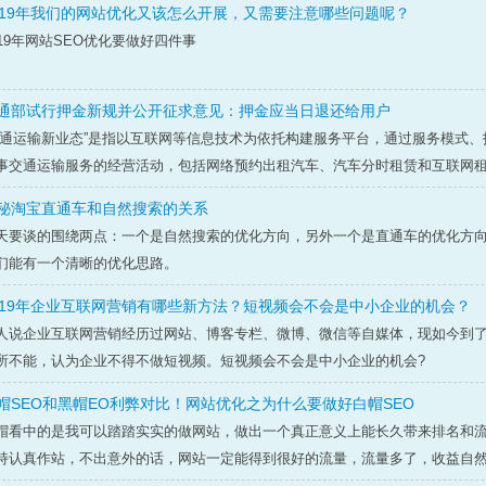
019年我们的网站优化又该怎么开展，又需要注意哪些问题呢？
019年网站SEO优化要做好四件事
通部试行押金新规并公开征求意见：押金应当日退还给用户
交通运输新业态”是指以互联网等信息技术为依托构建服务平台，通过服务模式
事交通运输服务的经营活动，包括网络预约出租汽车、汽车分时租赁和互联网租赁
秘淘宝直通车和自然搜索的关系
天要谈的围绕两点：一个是自然搜索的优化方向，另外一个是直通车的优化方
们能有一个清晰的优化思路。
019年企业互联网营销有哪些新方法？短视频会不会是中小企业的机会？
人说企业互联网营销经历过网站、博客专栏、微博、微信等自媒体，现如今到
所不能，认为企业不得不做短视频。短视频会不会是中小企业的机会?
帽SEO和黑帽EO利弊对比！网站优化之为什么要做好白帽SEO
帽看中的是我可以踏踏实实的做网站，做出一个真正意义上能长久带来排名和
持认真作站，不出意外的话，网站一定能得到很好的流量，流量多了，收益自