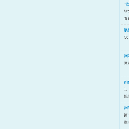
“
软
看
展
Oc
网
网
如
1
规
网
第
靠