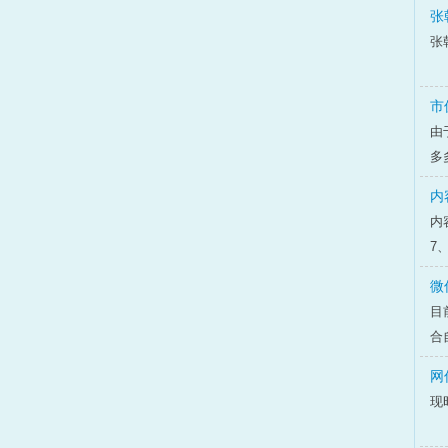
张
张
市
由
多
内
内
7
微
目
合
网
现