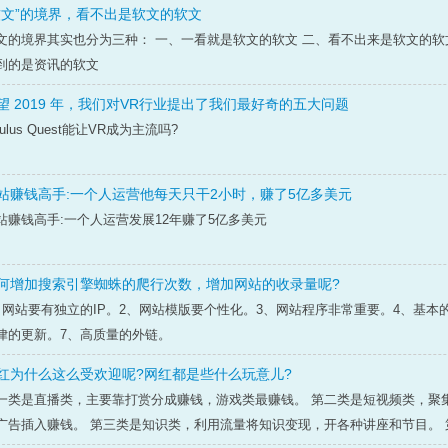
软文”的境界，看不出是软文的软文
文的境界其实也分为三种： 一、一看就是软文的软文 二、看不出来是软文的软
到的是资讯的软文
望 2019 年，我们对VR行业提出了我们最好奇的五大问题
ulus Quest能让VR成为主流吗?
站赚钱高手:一个人运营他每天只干2小时，赚了5亿多美元
站赚钱高手:一个人运营发展12年赚了5亿多美元
何增加搜索引擎蜘蛛的爬行次数，增加网站的收录量呢?
、网站要有独立的IP。2、网站模版要个性化。3、网站程序非常重要。4、基本
律的更新。7、高质量的外链。
红为什么这么受欢迎呢?网红都是些什么玩意儿?
一类是直播类，主要靠打赏分成赚钱，游戏类最赚钱。 第二类是短视频类，聚
广告插入赚钱。 第三类是知识类，利用流量将知识变现，开各种讲座和节目。 第四