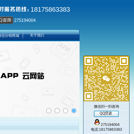
18175863383
275194004
关于我们
微信分销商城
微信扫一扫咨询
275194004
电话:18175863383