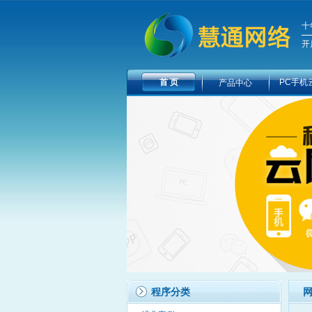
十
开
首 页
PC手机
产品中心
程序分类
网