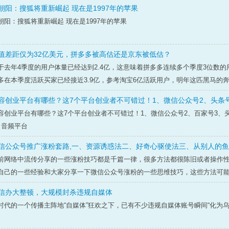
朝阳：搜狐将重新崛起 现在是1997年的苹果
朝阳：搜狐将重新崛起 现在是1997年的苹果
值差距仅为32亿美元，拼多多被高估还是京东被低估？
于去年4季度的用户体量已经达到2.4亿，这意味着拼多多连续多个季度3位数的
多在本季度活跃买家已经接近3.9亿，参考淘宝6亿活跃用户，明年这匹黑马的奔跑
容创业平台有哪些？这7个平台创业者不可错过！1、微信公众号2、头条号3
容创业平台有哪些？这7个平台创业者不可错过！1、微信公众号2、百家号3、头
、音频平台
信公众号推广涨粉套路,一、资源诱惑法二、好奇心驱使法三、从别人的
前网络中流传分享的一些涨粉技巧都是千篇一律，很多方法都很陈旧或者操作
自己的一些经验和大家分享一下微信公众号涨粉的一些思维技巧，这些方法可能令
信办大整顿，大规模封杀违规自媒体
时代的一个传播主阵地“自媒体”狂欢之下，已有不少违规自媒体账号瞬间“化为乌