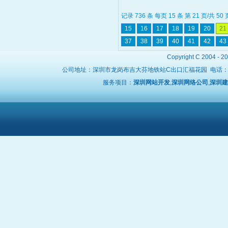
记录 736 条 每页 15 条 第 21 页/共 50
15
16
17
18
19
20
21
37
38
39
40
41
42
43
Copyright C 2004 - 2
公司地址：深圳市龙岗布吉大芬地铁站C出口汇福花园 电话
服务项目：
深圳网站开发
,
深圳网络公司
,
深圳建