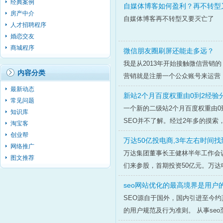
经典案例
自媒体博客如何盈利？再不转型
房产中介
自媒体博客再不转型又要灭亡了
人才招聘程序
婚恋交友
商城程序
微信朋友圈刷屏还能走多远？
我是从2013年开始接触微信营销
内容分类
营销就是注册一个公众账号来运营，
最新动态
新站2个月百度权重由0到2经验分
常见问题
一个新的二级站2个月百度权重由0
知识库
SEO并不了解。经过2年多的摸索
淘宝客
创业帮
万达50亿投电商,3年左右时间
网络推广
万达集团董事长王健林半年工作会
图文推荐
们来参股，首期投资50亿元。万达
seo网站优化的最高境界是用户
SEO源自于国外，国内引进至今
的用户规范及行为准则。 从事seo