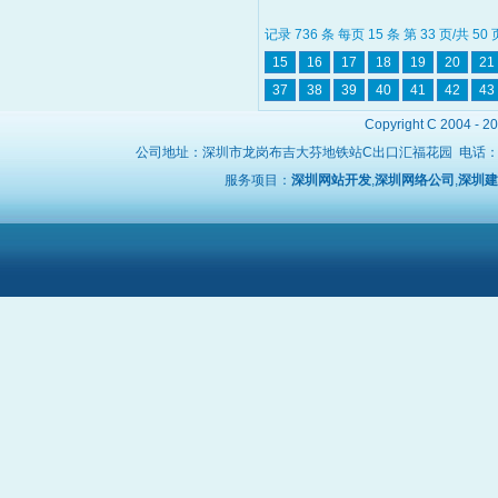
记录 736 条 每页 15 条 第 33 页/共 50
15
16
17
18
19
20
21
37
38
39
40
41
42
43
Copyright C 2004 - 2
公司地址：深圳市龙岗布吉大芬地铁站C出口汇福花园 电话
服务项目：
深圳网站开发
,
深圳网络公司
,
深圳建