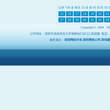
记录 736 条 每页 15 条 第 45 页/共 50
15
16
17
18
19
20
21
37
38
39
40
41
42
43
Copyright C 2004 - 2
公司地址：深圳市龙岗布吉大芬地铁站C出口汇福花园 电话
服务项目：
深圳网站开发
,
深圳网络公司
,
深圳建