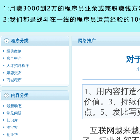
程序分类
网络推广
经典案例
对
房产中介
人才招聘程序
来
婚恋交友
商城程序
1、用内容打造
内容分类
价值。3、持续
最新动态
点。5、发比写
常见问题
知识库
淘宝客
互联网
越来越
创业帮