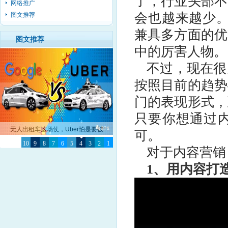
了，行业头部不
网络推广
会也越来越少。
图文推荐
兼具多方面的优
图文推荐
中的厉害人物。
不过，现在很
按照目前的趋势
门的表现形式，
只要你想通过
无人出租车这场仗，Uber怕是要被
可。
10
Google彻底击败了
9
8
7
6
5
4
3
2
1
对于内容
营销
1、用内容打