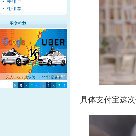
网络推广
图文推荐
图文推荐
无人出租车这场仗，Uber怕是要被
10
Google彻底击败了
9
8
7
6
5
4
3
2
1
具体支付宝这次