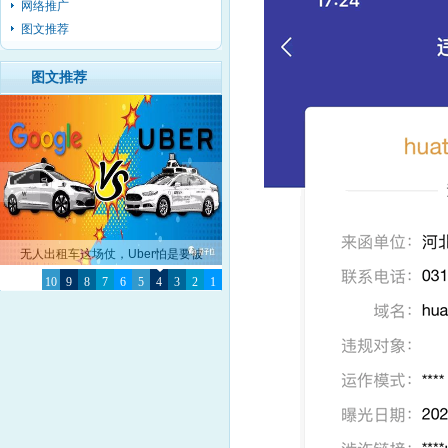
网络推广
图文推荐
图文推荐
无人出租车这场仗，Uber怕是要被
10
Google彻底击败了
9
8
7
6
5
4
3
2
1