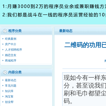
程序分类
最新动态
经典案例
二维码的功用已
房产中介
人才招聘程序
婚恋交友
商城程序
内容分类
现如今有一样
最新动态
分，甚至说我
常见问题
知识库
刷和毛巾都望
淘宝客
码。
创业帮