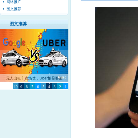
网络推广
图文推荐
图文推荐
那些彻夜不眠鼓吹币圈的，非奸即盗！
10
9
8
7
6
5
4
3
2
1