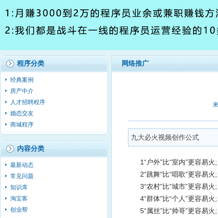
程序分类
网络推广
经典案例
房产中介
人才招聘程序
来
婚恋交友
商城程序
九大必火视频创作公式
内容分类
1“户外”比“室内”更容易火;
最新动态
2“跳舞"比“唱歌”更容易火;
常见问题
3“农村”比“城市”更容易火;
知识库
4“群体"比“个人”更容易火;
淘宝客
创业帮
5“属丝”比“帅哥”更容易火;