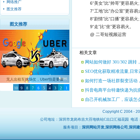
网络推广
6“美女”比“帅哥"更容易火;
图文推荐
7“工地”比"办公室”更容易
8“剧情”比“口播”更容易火;
图文推荐
9“走”比“坐”更容易火。
@ 二哥
短视频
运营
相关文章
网站如何做好 301/302 
SEO优化获取精准流量,日
无人出租车这场仗，Uber怕是要被
如何打造一场社群裂变活动，
10
Google彻底击败了
9
8
7
6
5
4
3
2
1
抖音电商平台特邀快递为抗
自己开机械加工厂，应该怎
Copyright C 2004 - 2
公司地址：深圳市龙岗布吉大芬地铁站C出口汇福花园 电话
服务项目：
深圳网站开发
,
深圳网络公司
,
深圳建