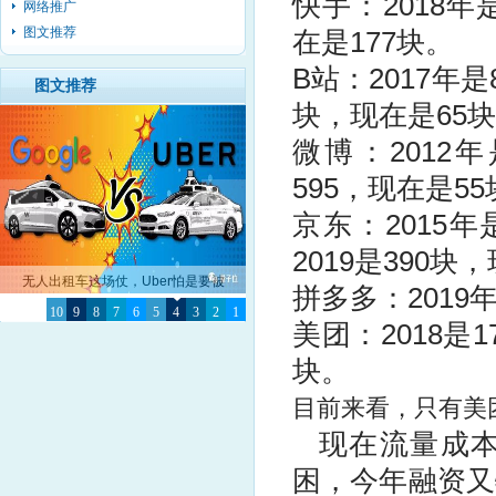
快手：2018年是
网络推广
图文推荐
在是177块。
B站：2017年是8
图文推荐
块，现在是65
微博
：2012年
595，现在是5
京东
：2015年
2019是390块
无人出租车这场仗，Uber怕是要被
拼多多
：2019
10
Google彻底击败了
9
8
7
6
5
4
3
2
1
美团：2018是17
块。
目前来看，只有美
现在流量成
困，今年融资又